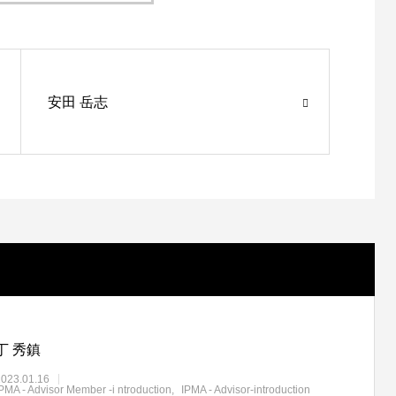
安田 岳志
丁 秀鎮
2023.01.16
PMA - Advisor Member -i ntroduction
IPMA - Advisor-introduction