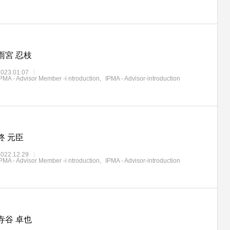
雨宮 忍枝
2023.01.07
PMA - Advisor Member -i ntroduction
IPMA - Advisor-introduction
佟 元臣
2022.12.29
PMA - Advisor Member -i ntroduction
IPMA - Advisor-introduction
寺谷 卓也