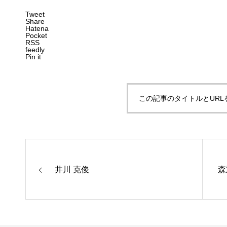
Tweet
Share
Hatena
Pocket
RSS
feedly
Pin it
この記事のタイトルとURL
井川 克俊
森