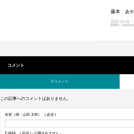
藤本 あ
2022.12.15
IPMA - Advisor
コメント
0 コメント
この記事へのコメントはありません。
名前（例：山田 太郎）
( 必須 )
E-MAIL
( 必須 ) - 公開されません -