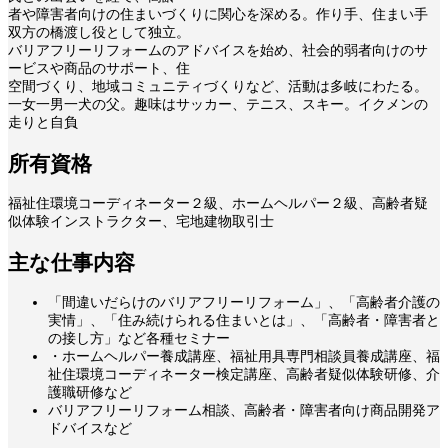
者や障害者向けの住まいづくりに関心を深める。作り手、住まい手
双方の橋渡し役として独立。
バリアフリーリフォームのアドバイスを始め、社会的弱者向けのサ
ービスや商品のサポート、住
空間づくり、地域コミュニティづくりなど、活動は多岐にわたる。
一女一男一犬の父。趣味はサッカー、テニス、スキー。イクメンの
走りと自負
所有資格
福祉住環境コーディネーター２級、ホームヘルパー２級、高齢者疑
似体験インストラクター、宅地建物取引士
主な仕事内容
「間違いだらけのバリアフリーリフォーム」、「高齢者介護の
実情」、「住み続けられる住まいとは」、「高齢者・障害者と
の接し方」など各種セミナー
・ホームヘルパー養成講座、福祉用具専門相談員養成講座、福
祉住環境コーディネーター検定講座、高齢者疑似体験研修、介
護職研修など
バリアフリーリフォーム相談、高齢者・障害者向け商品開発ア
ドバイスなど