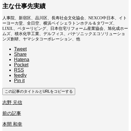
主な仕事先実績
人事院、新宿区、品川区、長寿社会文化協会、NEXCO中日本、イト
ーヨーカ堂、全日空、横浜ベイシェラトンホテル＆タワーズ、
LIXIL、ベターリビング、日本住宅リフォーム産業協会、旭化成ホー
ムズ、積水化学工業、デルフィス、パナソニックエコソリューショ
ンズ創研、ヤマシタコーポレーション、他
Tweet
Share
Hatena
Pocket
RSS
feedly
Pin it
この記事のタイトルとURLをコピーする
志野 元信
前の記事
本間 和幸