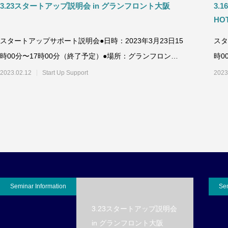
3.23スタートアップ説明会 in グランフロント大阪
3.
HO
スタートアップサポート説明会●日時：2023年3月23日15
スタ
時00分〜17時00分（終了予定）●場所：グランフロント
時0
大阪28F
ラザ
2023.02.12
Start Up Support
2023
Seminar Information
Sem
3.23スタートアップ説明会
in グランフロント大阪